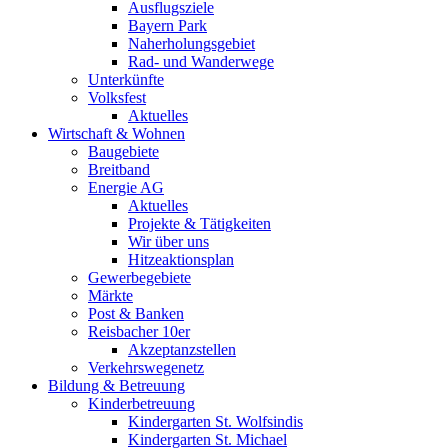
Ausflugsziele
Bayern Park
Naherholungsgebiet
Rad- und Wanderwege
Unterkünfte
Volksfest
Aktuelles
Wirtschaft & Wohnen
Baugebiete
Breitband
Energie AG
Aktuelles
Projekte & Tätigkeiten
Wir über uns
Hitzeaktionsplan
Gewerbegebiete
Märkte
Post & Banken
Reisbacher 10er
Akzeptanzstellen
Verkehrswegenetz
Bildung & Betreuung
Kinderbetreuung
Kindergarten St. Wolfsindis
Kindergarten St. Michael