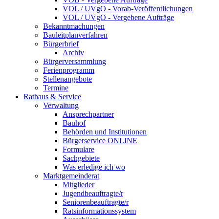
VOL / UVgO - Vorab-Veröffentlichungen
VOL / UVgO - Vergebene Aufträge
Bekanntmachungen
Bauleitplanverfahren
Bürgerbrief
Archiv
Bürgerversammlung
Ferienprogramm
Stellenangebote
Termine
Rathaus & Service
Verwaltung
Ansprechpartner
Bauhof
Behörden und Institutionen
Bürgerservice ONLINE
Formulare
Sachgebiete
Was erledige ich wo
Marktgemeinderat
Mitglieder
Jugendbeauftragte/r
Seniorenbeauftragte/r
Ratsinformationssystem