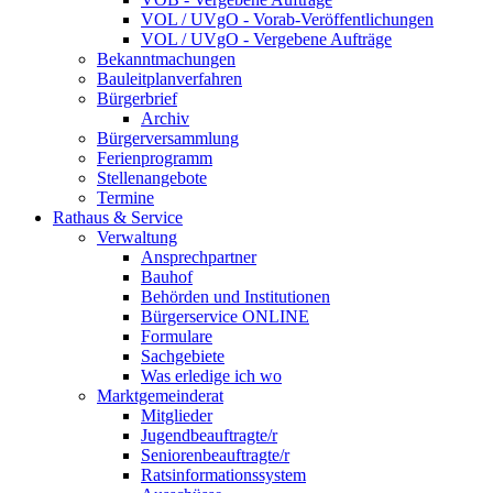
VOL / UVgO - Vorab-Veröffentlichungen
VOL / UVgO - Vergebene Aufträge
Bekanntmachungen
Bauleitplanverfahren
Bürgerbrief
Archiv
Bürgerversammlung
Ferienprogramm
Stellenangebote
Termine
Rathaus & Service
Verwaltung
Ansprechpartner
Bauhof
Behörden und Institutionen
Bürgerservice ONLINE
Formulare
Sachgebiete
Was erledige ich wo
Marktgemeinderat
Mitglieder
Jugendbeauftragte/r
Seniorenbeauftragte/r
Ratsinformationssystem