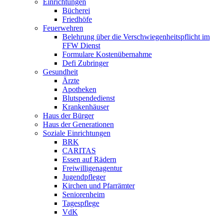
Einrichtungen
Bücherei
Friedhöfe
Feuerwehren
Belehrung über die Verschwiegenheitspflicht im
FFW Dienst
Formulare Kostenübernahme
Defi Zubringer
Gesundheit
Ärzte
Apotheken
Blutspendedienst
Krankenhäuser
Haus der Bürger
Haus der Generationen
Soziale Einrichtungen
BRK
CARITAS
Essen auf Rädern
Freiwilligenagentur
Jugendpfleger
Kirchen und Pfarrämter
Seniorenheim
Tagespflege
VdK