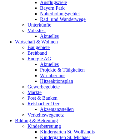
Ausflugsziele
Bayern Park
Naherholungsgebiet
Rad- und Wanderwege
Unterkünfte
Volksfest
Aktuelles
Wirtschaft & Wohnen
Baugebiete
Breitband
Energie AG
Aktuelles
Projekte & Tätigkeiten
Wir über uns
Hitzeaktionsplan
Gewerbegebiete
Märkte
Post & Banken
Reisbacher 10er
Akzeptanzstellen
Verkehrswegenetz
Bildung & Betreuung
Kinderbetreuung
Kindergarten St. Wolfsindis
Kindergarten St. Michael