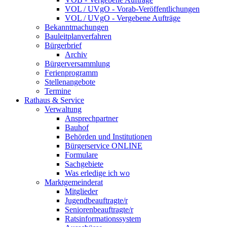
VOL / UVgO - Vorab-Veröffentlichungen
VOL / UVgO - Vergebene Aufträge
Bekanntmachungen
Bauleitplanverfahren
Bürgerbrief
Archiv
Bürgerversammlung
Ferienprogramm
Stellenangebote
Termine
Rathaus & Service
Verwaltung
Ansprechpartner
Bauhof
Behörden und Institutionen
Bürgerservice ONLINE
Formulare
Sachgebiete
Was erledige ich wo
Marktgemeinderat
Mitglieder
Jugendbeauftragte/r
Seniorenbeauftragte/r
Ratsinformationssystem