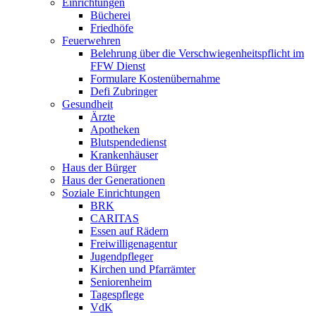
Einrichtungen
Bücherei
Friedhöfe
Feuerwehren
Belehrung über die Verschwiegenheitspflicht im
FFW Dienst
Formulare Kostenübernahme
Defi Zubringer
Gesundheit
Ärzte
Apotheken
Blutspendedienst
Krankenhäuser
Haus der Bürger
Haus der Generationen
Soziale Einrichtungen
BRK
CARITAS
Essen auf Rädern
Freiwilligenagentur
Jugendpfleger
Kirchen und Pfarrämter
Seniorenheim
Tagespflege
VdK