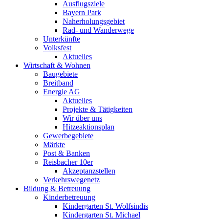
Ausflugsziele
Bayern Park
Naherholungsgebiet
Rad- und Wanderwege
Unterkünfte
Volksfest
Aktuelles
Wirtschaft & Wohnen
Baugebiete
Breitband
Energie AG
Aktuelles
Projekte & Tätigkeiten
Wir über uns
Hitzeaktionsplan
Gewerbegebiete
Märkte
Post & Banken
Reisbacher 10er
Akzeptanzstellen
Verkehrswegenetz
Bildung & Betreuung
Kinderbetreuung
Kindergarten St. Wolfsindis
Kindergarten St. Michael