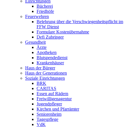
Einrichtungen
Bücherei
Friedhöfe
Feuerwehren
Belehrung über die Verschwiegenheitspflicht im
FFW Dienst
Formulare Kostenübernahme
Defi Zubringer
Gesundheit
Ärzte
Apotheken
Blutspendedienst
Krankenhäuser
Haus der Bürger
Haus der Generationen
Soziale Einrichtungen
BRK
CARITAS
Essen auf Rädern
Freiwilligenagentur
Jugendpfleger
Kirchen und Pfarrämter
Seniorenheim
Tagespflege
VdK