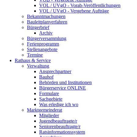
VOL / UVgO - Vorab-Veröffentlichungen
VOL / UVgO - Vergebene Aufträge
Bekanntmachungen
Bauleitplanverfahren
Bürgerbrief
Archiv
Bürgerversammlung
Ferienprogramm
Stellenangebote
Termine
Rathaus & Service
Verwaltung
Ansprechpartner
Bauhof
Behörden und Institutionen
Bürgerservice ONLINE
Formulare
Sachgebiete
Was erledige ich wo
Marktgemeinderat
Mitglieder
Jugendbeauftragte/r
Seniorenbeauftragte/r
Ratsinformationssystem