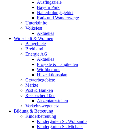
Ausflugsziele
Bayern Park
Naherholungsgebiet
Rad- und Wanderwege
Unterkünfte
Volksfest
Aktuelles
Wirtschaft & Wohnen
Baugebiete
Breitband
Energie AG
Aktuelles
Projekte & Tätigkeiten
Wir über uns
Hitzeaktionsplan
Gewerbegebiete
Märkte
Post & Banken
Reisbacher 10er
Akzeptanzstellen
Verkehrswegenetz
Bildung & Betreuung
Kinderbetreuung
Kindergarten St. Wolfsindis
Kindergarten St. Michael