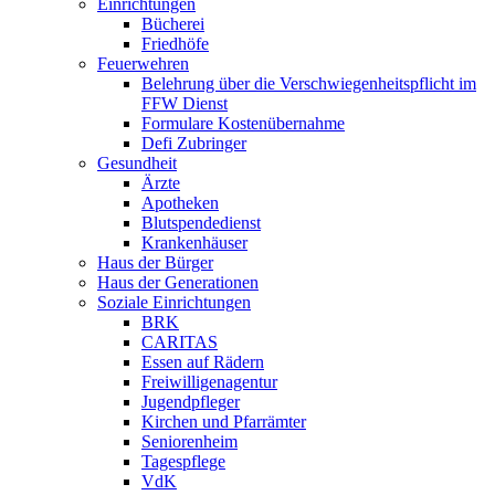
Einrichtungen
Bücherei
Friedhöfe
Feuerwehren
Belehrung über die Verschwiegenheitspflicht im
FFW Dienst
Formulare Kostenübernahme
Defi Zubringer
Gesundheit
Ärzte
Apotheken
Blutspendedienst
Krankenhäuser
Haus der Bürger
Haus der Generationen
Soziale Einrichtungen
BRK
CARITAS
Essen auf Rädern
Freiwilligenagentur
Jugendpfleger
Kirchen und Pfarrämter
Seniorenheim
Tagespflege
VdK