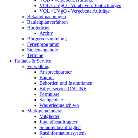
VOL / UVgO - Vorab-Veröffentlichungen
VOL / UVgO - Vergebene Aufträge
Bekanntmachungen
Bauleitplanverfahren
Bürgerbrief
Archiv
Bürgerversammlung
Ferienprogramm
Stellenangebote
Termine
Rathaus & Service
Verwaltung
Ansprechpartner
Bauhof
Behörden und Institutionen
Bürgerservice ONLINE
Formulare
Sachgebiete
Was erledige ich wo
Marktgemeinderat
Mitglieder
Jugendbeauftragte/r
Seniorenbeauftragte/r
Ratsinformationssystem