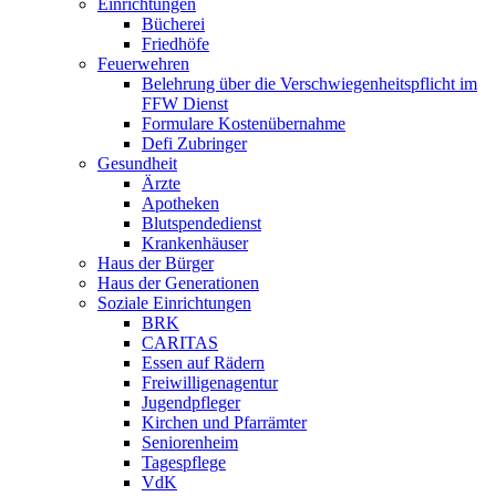
Einrichtungen
Bücherei
Friedhöfe
Feuerwehren
Belehrung über die Verschwiegenheitspflicht im
FFW Dienst
Formulare Kostenübernahme
Defi Zubringer
Gesundheit
Ärzte
Apotheken
Blutspendedienst
Krankenhäuser
Haus der Bürger
Haus der Generationen
Soziale Einrichtungen
BRK
CARITAS
Essen auf Rädern
Freiwilligenagentur
Jugendpfleger
Kirchen und Pfarrämter
Seniorenheim
Tagespflege
VdK