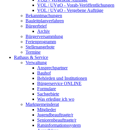
VOL / UVgO - Vorab-Veröffentlichungen
VOL / UVgO - Vergebene Aufträge
Bekanntmachungen
Bauleitplanverfahren
Bürgerbrief
Archiv
Bürgerversammlung
Ferienprogramm
Stellenangebote
Termine
Rathaus & Service
Verwaltung
Ansprechpartner
Bauhof
Behörden und Institutionen
Bürgerservice ONLINE
Formulare
Sachgebiete
Was erledige ich wo
Marktgemeinderat
Mitglieder
Jugendbeauftragte/r
Seniorenbeauftragte/r
Ratsinformationssystem