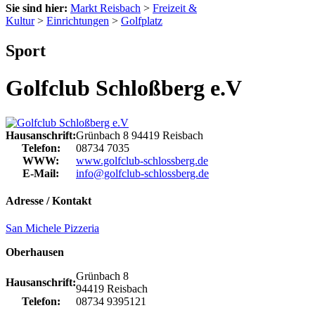
Sie sind hier:
Markt Reisbach
>
Freizeit &
Kultur
>
Einrichtungen
>
Golfplatz
Sport
Golfclub Schloßberg e.V
Hausanschrift:
Grünbach 8
94419
Reisbach
Telefon:
08734 7035
WWW:
www.golfclub-schlossberg.de
E-Mail:
info@golfclub-schlossberg.de
Adresse / Kontakt
San Michele Pizzeria
Oberhausen
Grünbach 8
Hausanschrift:
94419 Reisbach
Telefon:
08734 9395121