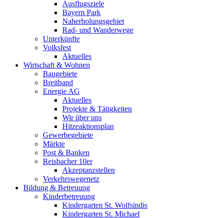
Ausflugsziele
Bayern Park
Naherholungsgebiet
Rad- und Wanderwege
Unterkünfte
Volksfest
Aktuelles
Wirtschaft & Wohnen
Baugebiete
Breitband
Energie AG
Aktuelles
Projekte & Tätigkeiten
Wir über uns
Hitzeaktionsplan
Gewerbegebiete
Märkte
Post & Banken
Reisbacher 10er
Akzeptanzstellen
Verkehrswegenetz
Bildung & Betreuung
Kinderbetreuung
Kindergarten St. Wolfsindis
Kindergarten St. Michael