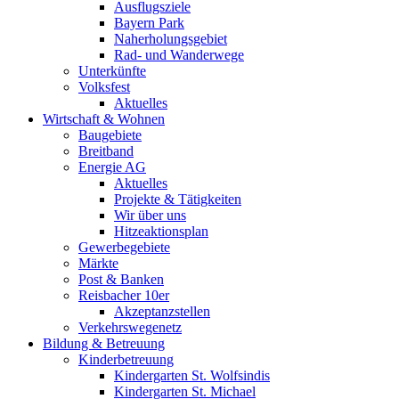
Ausflugsziele
Bayern Park
Naherholungsgebiet
Rad- und Wanderwege
Unterkünfte
Volksfest
Aktuelles
Wirtschaft & Wohnen
Baugebiete
Breitband
Energie AG
Aktuelles
Projekte & Tätigkeiten
Wir über uns
Hitzeaktionsplan
Gewerbegebiete
Märkte
Post & Banken
Reisbacher 10er
Akzeptanzstellen
Verkehrswegenetz
Bildung & Betreuung
Kinderbetreuung
Kindergarten St. Wolfsindis
Kindergarten St. Michael