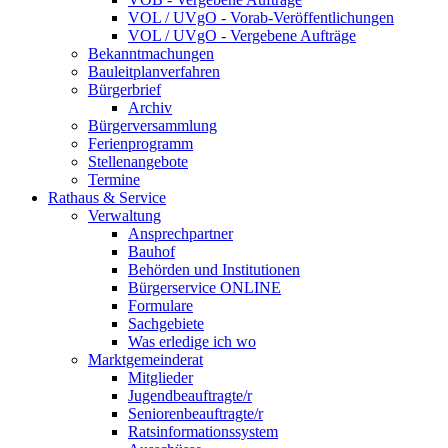
VOL / UVgO - Vorab-Veröffentlichungen
VOL / UVgO - Vergebene Aufträge
Bekanntmachungen
Bauleitplanverfahren
Bürgerbrief
Archiv
Bürgerversammlung
Ferienprogramm
Stellenangebote
Termine
Rathaus & Service
Verwaltung
Ansprechpartner
Bauhof
Behörden und Institutionen
Bürgerservice ONLINE
Formulare
Sachgebiete
Was erledige ich wo
Marktgemeinderat
Mitglieder
Jugendbeauftragte/r
Seniorenbeauftragte/r
Ratsinformationssystem