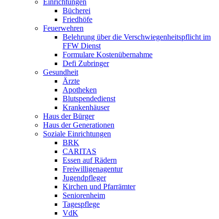
Einrichtungen
Bücherei
Friedhöfe
Feuerwehren
Belehrung über die Verschwiegenheitspflicht im
FFW Dienst
Formulare Kostenübernahme
Defi Zubringer
Gesundheit
Ärzte
Apotheken
Blutspendedienst
Krankenhäuser
Haus der Bürger
Haus der Generationen
Soziale Einrichtungen
BRK
CARITAS
Essen auf Rädern
Freiwilligenagentur
Jugendpfleger
Kirchen und Pfarrämter
Seniorenheim
Tagespflege
VdK