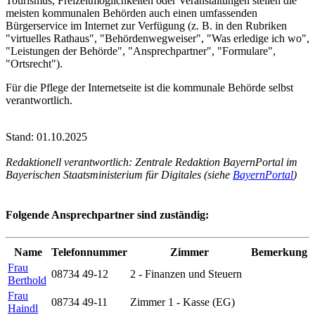
Tourismus, Freizeitmöglichkeiten oder Veranstaltungen stellen die
meisten kommunalen Behörden auch einen umfassenden
Bürgerservice im Internet zur Verfügung (z. B. in den Rubriken
"virtuelles Rathaus", "Behördenwegweiser", "Was erledige ich wo",
"Leistungen der Behörde", "Ansprechpartner", "Formulare",
"Ortsrecht").
Für die Pflege der Internetseite ist die kommunale Behörde selbst
verantwortlich.
Stand: 01.10.2025
Redaktionell verantwortlich: Zentrale Redaktion BayernPortal im
Bayerischen Staatsministerium für Digitales (siehe
BayernPortal
)
Folgende Ansprechpartner sind zuständig:
Name
Telefonnummer
Zimmer
Bemerkung
Frau
08734 49-12
2 - Finanzen und Steuern
Berthold
Frau
08734 49-11
Zimmer 1 - Kasse (EG)
Haindl