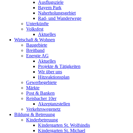
Ausflugsziele
Bayern Park
Naherholungsgebiet
Rad- und Wanderwege
Unterkünfte
Volksfest
Aktuelles
Wirtschaft & Wohnen
Baugebiete
Breitband
Energie AG
Aktuelles
Projekte & Tätigkeiten
Wir über uns
Hitzeaktionsplan
Gewerbegebiete
Märkte
Post & Banken
Reisbacher 10er
Akzeptanzstellen
Verkehrswegenetz
Bildung & Betreuung
Kinderbetreuung
Kindergarten St. Wolfsindis
Kindergarten St. Michael