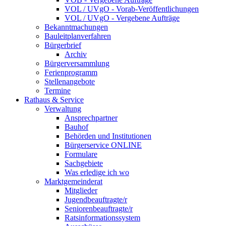
VOL / UVgO - Vorab-Veröffentlichungen
VOL / UVgO - Vergebene Aufträge
Bekanntmachungen
Bauleitplanverfahren
Bürgerbrief
Archiv
Bürgerversammlung
Ferienprogramm
Stellenangebote
Termine
Rathaus & Service
Verwaltung
Ansprechpartner
Bauhof
Behörden und Institutionen
Bürgerservice ONLINE
Formulare
Sachgebiete
Was erledige ich wo
Marktgemeinderat
Mitglieder
Jugendbeauftragte/r
Seniorenbeauftragte/r
Ratsinformationssystem