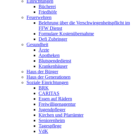
Einrichtungen
Bücherei
Friedhöfe
Feuerwehren
Belehrung über die Verschwiegenheitspflicht im
FFW Dienst
Formulare Kostenübernahme
Defi Zubringer
Gesundheit
Ärzte
Apotheken
Blutspendedienst
Krankenhäuser
Haus der Bürger
Haus der Generationen
Soziale Einrichtungen
BRK
CARITAS
Essen auf Rädern
Freiwilligenagentur
Jugendpfleger
Kirchen und Pfarrämter
Seniorenheim
Tagespflege
VdK