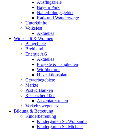
Ausflugsziele
Bayern Park
Naherholungsgebiet
Rad- und Wanderwege
Unterkünfte
Volksfest
Aktuelles
Wirtschaft & Wohnen
Baugebiete
Breitband
Energie AG
Aktuelles
Projekte & Tätigkeiten
Wir über uns
Hitzeaktionsplan
Gewerbegebiete
Märkte
Post & Banken
Reisbacher 10er
Akzeptanzstellen
Verkehrswegenetz
Bildung & Betreuung
Kinderbetreuung
Kindergarten St. Wolfsindis
Kindergarten St. Michael