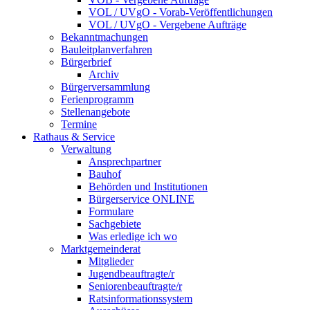
VOL / UVgO - Vorab-Veröffentlichungen
VOL / UVgO - Vergebene Aufträge
Bekanntmachungen
Bauleitplanverfahren
Bürgerbrief
Archiv
Bürgerversammlung
Ferienprogramm
Stellenangebote
Termine
Rathaus & Service
Verwaltung
Ansprechpartner
Bauhof
Behörden und Institutionen
Bürgerservice ONLINE
Formulare
Sachgebiete
Was erledige ich wo
Marktgemeinderat
Mitglieder
Jugendbeauftragte/r
Seniorenbeauftragte/r
Ratsinformationssystem