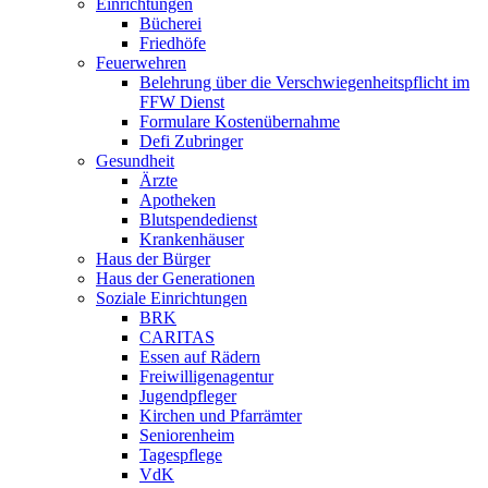
Einrichtungen
Bücherei
Friedhöfe
Feuerwehren
Belehrung über die Verschwiegenheitspflicht im
FFW Dienst
Formulare Kostenübernahme
Defi Zubringer
Gesundheit
Ärzte
Apotheken
Blutspendedienst
Krankenhäuser
Haus der Bürger
Haus der Generationen
Soziale Einrichtungen
BRK
CARITAS
Essen auf Rädern
Freiwilligenagentur
Jugendpfleger
Kirchen und Pfarrämter
Seniorenheim
Tagespflege
VdK