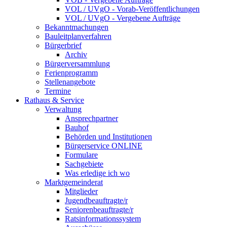
VOL / UVgO - Vorab-Veröffentlichungen
VOL / UVgO - Vergebene Aufträge
Bekanntmachungen
Bauleitplanverfahren
Bürgerbrief
Archiv
Bürgerversammlung
Ferienprogramm
Stellenangebote
Termine
Rathaus & Service
Verwaltung
Ansprechpartner
Bauhof
Behörden und Institutionen
Bürgerservice ONLINE
Formulare
Sachgebiete
Was erledige ich wo
Marktgemeinderat
Mitglieder
Jugendbeauftragte/r
Seniorenbeauftragte/r
Ratsinformationssystem