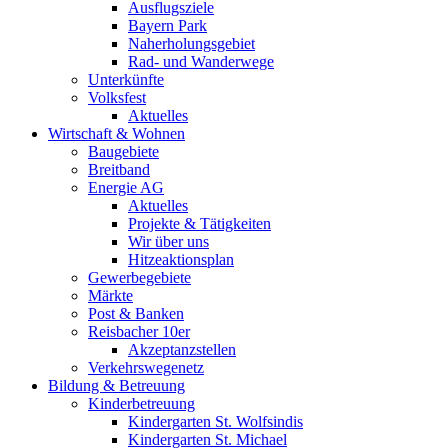
Ausflugsziele
Bayern Park
Naherholungsgebiet
Rad- und Wanderwege
Unterkünfte
Volksfest
Aktuelles
Wirtschaft & Wohnen
Baugebiete
Breitband
Energie AG
Aktuelles
Projekte & Tätigkeiten
Wir über uns
Hitzeaktionsplan
Gewerbegebiete
Märkte
Post & Banken
Reisbacher 10er
Akzeptanzstellen
Verkehrswegenetz
Bildung & Betreuung
Kinderbetreuung
Kindergarten St. Wolfsindis
Kindergarten St. Michael