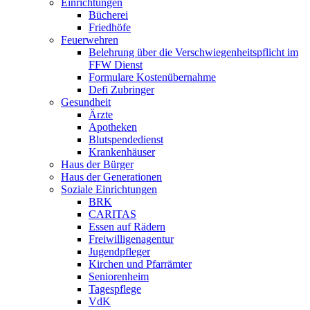
Einrichtungen
Bücherei
Friedhöfe
Feuerwehren
Belehrung über die Verschwiegenheitspflicht im
FFW Dienst
Formulare Kostenübernahme
Defi Zubringer
Gesundheit
Ärzte
Apotheken
Blutspendedienst
Krankenhäuser
Haus der Bürger
Haus der Generationen
Soziale Einrichtungen
BRK
CARITAS
Essen auf Rädern
Freiwilligenagentur
Jugendpfleger
Kirchen und Pfarrämter
Seniorenheim
Tagespflege
VdK