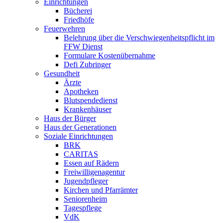
Einrichtungen
Bücherei
Friedhöfe
Feuerwehren
Belehrung über die Verschwiegenheitspflicht im
FFW Dienst
Formulare Kostenübernahme
Defi Zubringer
Gesundheit
Ärzte
Apotheken
Blutspendedienst
Krankenhäuser
Haus der Bürger
Haus der Generationen
Soziale Einrichtungen
BRK
CARITAS
Essen auf Rädern
Freiwilligenagentur
Jugendpfleger
Kirchen und Pfarrämter
Seniorenheim
Tagespflege
VdK