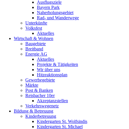
Ausflugsziele
Bayern Park
Naherholungsgebiet
Rad- und Wanderwege
Unterkünfte
Volksfest
Aktuelles
Wirtschaft & Wohnen
Baugebiete
Breitband
Energie AG
Aktuelles
Projekte & Tätigkeiten
Wir über uns
Hitzeaktionsplan
Gewerbegebiete
Märkte
Post & Banken
Reisbacher 10er
Akzeptanzstellen
Verkehrswegenetz
Bildung & Betreuung
Kinderbetreuung
Kindergarten St. Wolfsindis
Kindergarten St. Michael