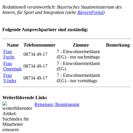
Redaktionell verantwortlich: Bayerisches Staatsministerium des
Innern, für Sport und Integration (siehe
BayernPortal
)
Folgende Ansprechpartner sind zuständig:
Name
Telefonnummer
Zimmer
Bemerkung
Frau
7 - Einwohnermeldamt
08734 49-17
Fuchs
(EG) - nur nachmittags
Frau
7 - Einwohnermeldamt
08734 49-17
Ostermair
(EG)
Frau
7 - Einwohnermeldamt
08734 49-17
Vögler
(EG) - nur vormittags
Weiterführende Links
Reisepass; Beantragung