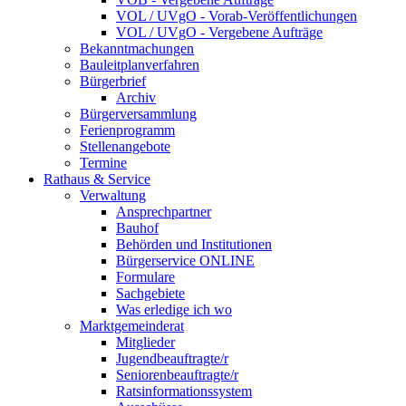
VOL / UVgO - Vorab-Veröffentlichungen
VOL / UVgO - Vergebene Aufträge
Bekanntmachungen
Bauleitplanverfahren
Bürgerbrief
Archiv
Bürgerversammlung
Ferienprogramm
Stellenangebote
Termine
Rathaus & Service
Verwaltung
Ansprechpartner
Bauhof
Behörden und Institutionen
Bürgerservice ONLINE
Formulare
Sachgebiete
Was erledige ich wo
Marktgemeinderat
Mitglieder
Jugendbeauftragte/r
Seniorenbeauftragte/r
Ratsinformationssystem