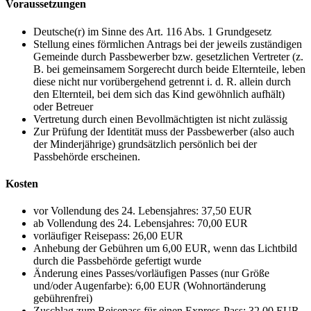
Voraussetzungen
Deutsche(r) im Sinne des Art. 116 Abs. 1 Grundgesetz
Stellung eines förmlichen Antrags bei der jeweils zuständigen
Gemeinde durch Passbewerber bzw. gesetzlichen Vertreter (z.
B. bei gemeinsamem Sorgerecht durch beide Elternteile, leben
diese nicht nur vorübergehend getrennt i. d. R. allein durch
den Elternteil, bei dem sich das Kind gewöhnlich aufhält)
oder Betreuer
Vertretung durch einen Bevollmächtigten ist nicht zulässig
Zur Prüfung der Identität muss der Passbewerber (also auch
der Minderjährige) grundsätzlich persönlich bei der
Passbehörde erscheinen.
Kosten
vor Vollendung des 24. Lebensjahres: 37,50 EUR
ab Vollendung des 24. Lebensjahres: 70,00 EUR
vorläufiger Reisepass: 26,00 EUR
Anhebung der Gebühren um 6,00 EUR, wenn das Lichtbild
durch die Passbehörde gefertigt wurde
Änderung eines Passes/vorläufigen Passes (nur Größe
und/oder Augenfarbe): 6,00 EUR (Wohnortänderung
gebührenfrei)
Zuschlag zum Reisepass für einen Express-Pass: 32,00 EUR