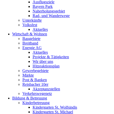
Ausflugsziele
Bayern Park
Naherholungsgebiet
Rad- und Wanderwege
Unterkünfte
Volksfest
Aktuelles
Wirtschaft & Wohnen
Baugebiete
Breitband
Energie AG
Aktuelles
Projekte & Tätigkeiten
Wir über uns
Hitzeaktionsplan
Gewerbegebiete
Märkte
Post & Banken
Reisbacher 10er
Akzeptanzstellen
Verkehrswegenetz
Bildung & Betreuung
Kinderbetreuung
Kindergarten St. Wolfsindis
Kindergarten St. Michael