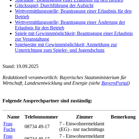
Glücksspiel; Durchführung der Aufsicht
Wettvermittlungsstelle; Beantragung einer Erlaubnis für den
Betrieb
Wettvermittlungsstelle; Beantragung einer Änderung der
Erlaubnis für den Betrieb
Spiele mit Gewinnmöglichkeit; Beantragung einer Erlaubnis
zur Veranstaltung
Spielgeräte mit Gewinnmöglichkeit; Anmeldung zur
Unterrichtung zum Spieler- und Jugendschutz
Stand: 19.09.2025
Redaktionell verantwortlich: Bayerisches Staatsministerium für
Wirtschaft, Landesentwicklung und Energie (siehe
BayernPortal
)
Folgende Ansprechpartner sind zuständig:
Name
Telefonnummer
Zimmer
Bemerkung
Frau
7 - Einwohnermeldamt
08734 49-17
Fuchs
(EG) - nur nachmittags
Frau
7 - Einwohnermeldamt
08734 49-17