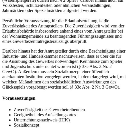
(Warenspielgeräte) dürfen nach § 2 SpielV darüber hinaus auch auf
Volksfesten, Schützenfesten oder ähnlichen Veranstaltungen,
Jahrmärkten oder Spezialmärkten aufgestellt werden.
Persönliche Voraussetzung für die Erlaubniserteilung ist die
Zuverlässigkeit des Antragstellers. Die Zuverlässigkeit wird von der
Erlaubnisbehörde insbesondere anhand eines vom Antragsteller bei
der Wohnsitzgemeinde zu beantragenden Führungszeugnisses und
eines Gewerbezentralregisterauszugs überprüft.
Darüber hinaus hat der Antragsteller durch eine Bescheinigung einer
Industrie- und Handelskammer nachzuweisen, dass er über die für
die Ausübung des Gewerbes notwendigen Kenntnisse zum Spieler-
und Jugendschutz unterrichtet worden ist (§ 33c Abs. 2 Nr. 2
GewO). Außerdem muss ein Sozialkonzept einer öffentlich
anerkannten Institution vorgelegt werden, in dem dargelegt wird, mit
welchen Maßnahmen den sozialschädlichen Auswirkungen des
Glücksspiels vorgebeugt werden soll (§ 33c Abs. 2 Nr. 3 GewO).
Voraussetzungen
Zuverlässigkeit des Gewerbetreibenden
Geeignetheit des Aufstellungsortes
Unterrichtungsnachweis (IHK)
Sozialkonzept