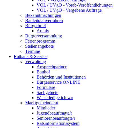
VOL / UVgO - Vorab-Veröffentlichungen
VOL / UVgO - Vergebene Aufträge
Bekanntmachungen
Bauleitplanverfahren
Bürgerbrief
Archiv
Bürgerversammlung
Ferienprogramm
Stellenangebote
Termine
Rathaus & Service
Verwaltung
Ansprechpartner
Bauhof
Behörden und Institutionen
Bürgerservice ONLINE
Formulare
Sachgebiete
Was erledige ich wo
Marktgemeinderat
Mitglieder
Jugendbeauftragte/r
Seniorenbeauftragte/r
Ratsinformationssystem