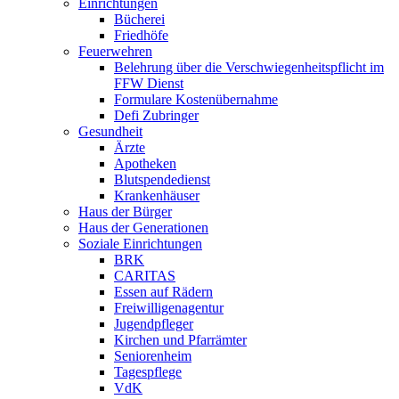
Einrichtungen
Bücherei
Friedhöfe
Feuerwehren
Belehrung über die Verschwiegenheitspflicht im
FFW Dienst
Formulare Kostenübernahme
Defi Zubringer
Gesundheit
Ärzte
Apotheken
Blutspendedienst
Krankenhäuser
Haus der Bürger
Haus der Generationen
Soziale Einrichtungen
BRK
CARITAS
Essen auf Rädern
Freiwilligenagentur
Jugendpfleger
Kirchen und Pfarrämter
Seniorenheim
Tagespflege
VdK