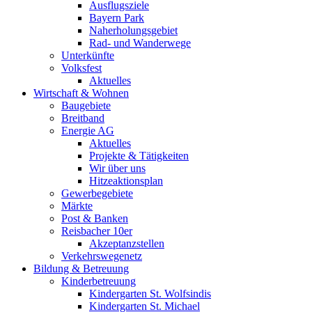
Ausflugsziele
Bayern Park
Naherholungsgebiet
Rad- und Wanderwege
Unterkünfte
Volksfest
Aktuelles
Wirtschaft & Wohnen
Baugebiete
Breitband
Energie AG
Aktuelles
Projekte & Tätigkeiten
Wir über uns
Hitzeaktionsplan
Gewerbegebiete
Märkte
Post & Banken
Reisbacher 10er
Akzeptanzstellen
Verkehrswegenetz
Bildung & Betreuung
Kinderbetreuung
Kindergarten St. Wolfsindis
Kindergarten St. Michael