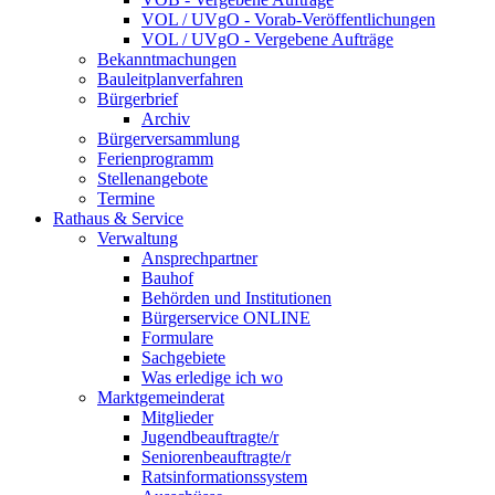
VOL / UVgO - Vorab-Veröffentlichungen
VOL / UVgO - Vergebene Aufträge
Bekanntmachungen
Bauleitplanverfahren
Bürgerbrief
Archiv
Bürgerversammlung
Ferienprogramm
Stellenangebote
Termine
Rathaus & Service
Verwaltung
Ansprechpartner
Bauhof
Behörden und Institutionen
Bürgerservice ONLINE
Formulare
Sachgebiete
Was erledige ich wo
Marktgemeinderat
Mitglieder
Jugendbeauftragte/r
Seniorenbeauftragte/r
Ratsinformationssystem