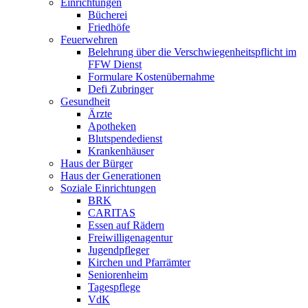
Einrichtungen
Bücherei
Friedhöfe
Feuerwehren
Belehrung über die Verschwiegenheitspflicht im
FFW Dienst
Formulare Kostenübernahme
Defi Zubringer
Gesundheit
Ärzte
Apotheken
Blutspendedienst
Krankenhäuser
Haus der Bürger
Haus der Generationen
Soziale Einrichtungen
BRK
CARITAS
Essen auf Rädern
Freiwilligenagentur
Jugendpfleger
Kirchen und Pfarrämter
Seniorenheim
Tagespflege
VdK