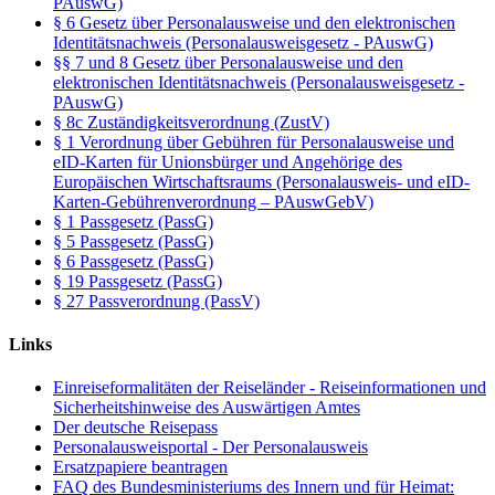
PAuswG)
§ 6 Gesetz über Personalausweise und den elektronischen
Identitätsnachweis (Personalausweisgesetz - PAuswG)
§§ 7 und 8 Gesetz über Personalausweise und den
elektronischen Identitätsnachweis (Personalausweisgesetz -
PAuswG)
§ 8c Zuständigkeitsverordnung (ZustV)
§ 1 Verordnung über Gebühren für Personalausweise und
eID-Karten für Unionsbürger und Angehörige des
Europäischen Wirtschaftsraums (Personalausweis- und eID-
Karten-Gebührenverordnung – PAuswGebV)
§ 1 Passgesetz (PassG)
§ 5 Passgesetz (PassG)
§ 6 Passgesetz (PassG)
§ 19 Passgesetz (PassG)
§ 27 Passverordnung (PassV)
Links
Einreiseformalitäten der Reiseländer - Reiseinformationen und
Sicherheitshinweise des Auswärtigen Amtes
Der deutsche Reisepass
Personalausweisportal - Der Personalausweis
Ersatzpapiere beantragen
FAQ des Bundesministeriums des Innern und für Heimat: