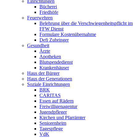
Einrichtungen
Bücherei
Friedhöfe
Feuerwehren
Belehrung über die Verschwiegenheitspflicht im
FFW Dienst
Formulare Kostenübernahme
Defi Zubringer
Gesundheit
Ärzte
Apotheken
Blutspendedienst
Krankenhäuser
Haus der Bürger
Haus der Generationen
Soziale Einrichtungen
BRK
CARITAS
Essen auf Rädern
Freiwilligenagentur
Jugendpfleger
Kirchen und Pfarrämter
Seniorenheim
Tagespflege
VdK