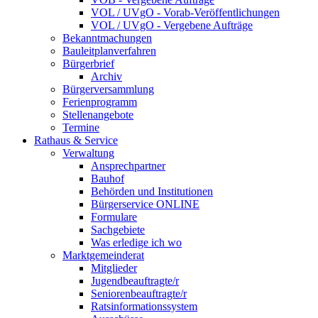
VOL / UVgO - Vorab-Veröffentlichungen
VOL / UVgO - Vergebene Aufträge
Bekanntmachungen
Bauleitplanverfahren
Bürgerbrief
Archiv
Bürgerversammlung
Ferienprogramm
Stellenangebote
Termine
Rathaus & Service
Verwaltung
Ansprechpartner
Bauhof
Behörden und Institutionen
Bürgerservice ONLINE
Formulare
Sachgebiete
Was erledige ich wo
Marktgemeinderat
Mitglieder
Jugendbeauftragte/r
Seniorenbeauftragte/r
Ratsinformationssystem