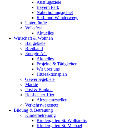
Ausflugsziele
Bayern Park
Naherholungsgebiet
Rad- und Wanderwege
Unterkünfte
Volksfest
Aktuelles
Wirtschaft & Wohnen
Baugebiete
Breitband
Energie AG
Aktuelles
Projekte & Tätigkeiten
Wir über uns
Hitzeaktionsplan
Gewerbegebiete
Märkte
Post & Banken
Reisbacher 10er
Akzeptanzstellen
Verkehrswegenetz
Bildung & Betreuung
Kinderbetreuung
Kindergarten St. Wolfsindis
Kindergarten St. Michael