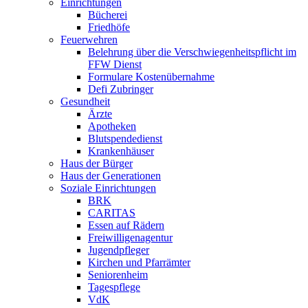
Einrichtungen
Bücherei
Friedhöfe
Feuerwehren
Belehrung über die Verschwiegenheitspflicht im
FFW Dienst
Formulare Kostenübernahme
Defi Zubringer
Gesundheit
Ärzte
Apotheken
Blutspendedienst
Krankenhäuser
Haus der Bürger
Haus der Generationen
Soziale Einrichtungen
BRK
CARITAS
Essen auf Rädern
Freiwilligenagentur
Jugendpfleger
Kirchen und Pfarrämter
Seniorenheim
Tagespflege
VdK