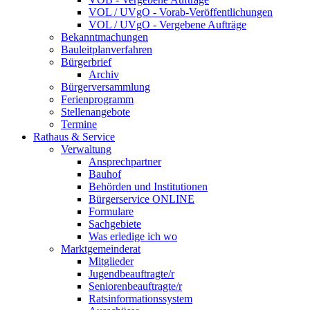
VOL / UVgO - Vorab-Veröffentlichungen
VOL / UVgO - Vergebene Aufträge
Bekanntmachungen
Bauleitplanverfahren
Bürgerbrief
Archiv
Bürgerversammlung
Ferienprogramm
Stellenangebote
Termine
Rathaus & Service
Verwaltung
Ansprechpartner
Bauhof
Behörden und Institutionen
Bürgerservice ONLINE
Formulare
Sachgebiete
Was erledige ich wo
Marktgemeinderat
Mitglieder
Jugendbeauftragte/r
Seniorenbeauftragte/r
Ratsinformationssystem