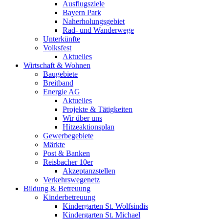
Ausflugsziele
Bayern Park
Naherholungsgebiet
Rad- und Wanderwege
Unterkünfte
Volksfest
Aktuelles
Wirtschaft & Wohnen
Baugebiete
Breitband
Energie AG
Aktuelles
Projekte & Tätigkeiten
Wir über uns
Hitzeaktionsplan
Gewerbegebiete
Märkte
Post & Banken
Reisbacher 10er
Akzeptanzstellen
Verkehrswegenetz
Bildung & Betreuung
Kinderbetreuung
Kindergarten St. Wolfsindis
Kindergarten St. Michael