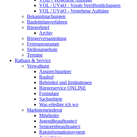
VOL / UVgO - Vorab-Veröffentlichungen
VOL / UVgO - Vergebene Aufträge
Bekanntmachungen
Bauleitplanverfahren
Bürgerbrief
Archiv
Bürgerversammlung
Ferienprogramm
Stellenangebote
Termine
Rathaus & Service
Verwaltung
Ansprechpartner
Bauhof
Behörden und Institutionen
Bürgerservice ONLINE
Formulare
Sachgebiete
Was erledige ich wo
Marktgemeinderat
Mitglieder
Jugendbeauftragte/r
Seniorenbeauftragte/r
Ratsinformationssystem