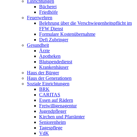
Einrichtungen
Bücherei
Friedhöfe
Feuerwehren
Belehrung über die Verschwiegenheitspflicht im
FFW Dienst
Formulare Kostenübernahme
Defi Zubringer
Gesundheit
Ärzte
Apotheken
Blutspendedienst
Krankenhäuser
Haus der Bürger
Haus der Generationen
Soziale Einrichtungen
BRK
CARITAS
Essen auf Rädern
Freiwilligenagentur
Jugendpfleger
Kirchen und Pfarrämter
Seniorenheim
Tagespflege
VdK