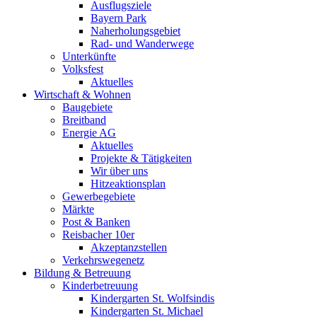
Ausflugsziele
Bayern Park
Naherholungsgebiet
Rad- und Wanderwege
Unterkünfte
Volksfest
Aktuelles
Wirtschaft & Wohnen
Baugebiete
Breitband
Energie AG
Aktuelles
Projekte & Tätigkeiten
Wir über uns
Hitzeaktionsplan
Gewerbegebiete
Märkte
Post & Banken
Reisbacher 10er
Akzeptanzstellen
Verkehrswegenetz
Bildung & Betreuung
Kinderbetreuung
Kindergarten St. Wolfsindis
Kindergarten St. Michael