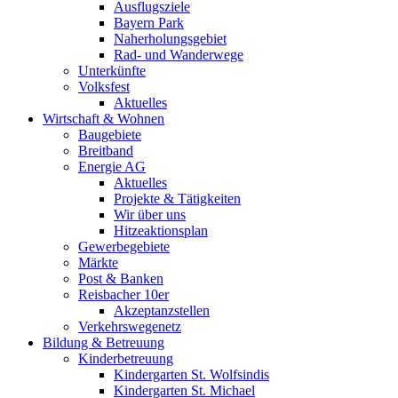
Ausflugsziele
Bayern Park
Naherholungsgebiet
Rad- und Wanderwege
Unterkünfte
Volksfest
Aktuelles
Wirtschaft & Wohnen
Baugebiete
Breitband
Energie AG
Aktuelles
Projekte & Tätigkeiten
Wir über uns
Hitzeaktionsplan
Gewerbegebiete
Märkte
Post & Banken
Reisbacher 10er
Akzeptanzstellen
Verkehrswegenetz
Bildung & Betreuung
Kinderbetreuung
Kindergarten St. Wolfsindis
Kindergarten St. Michael