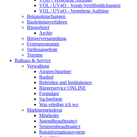
VOL / UVgO - Vorab-Veröffentlichungen
VOL / UVgO - Vergebene Aufträge
Bekanntmachungen
Bauleitplanverfahren
Bürgerbrief
Archiv
Bürgerversammlung
Ferienprogramm
Stellenangebote
Termine
Rathaus & Service
Verwaltung
Ansprechpartner
Bauhof
Behörden und Institutionen
Bürgerservice ONLINE
Formulare
Sachgebiete
Was erledige ich wo
Marktgemeinderat
Mitglieder
Jugendbeauftragte/r
Seniorenbeauftragte/r
Ratsinformationssystem