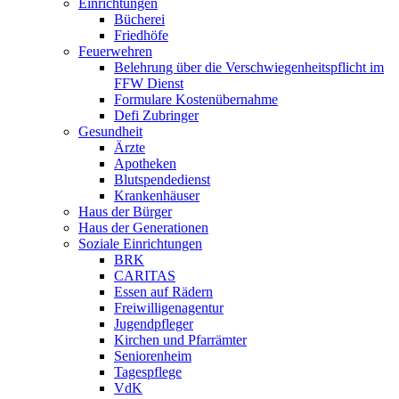
Einrichtungen
Bücherei
Friedhöfe
Feuerwehren
Belehrung über die Verschwiegenheitspflicht im
FFW Dienst
Formulare Kostenübernahme
Defi Zubringer
Gesundheit
Ärzte
Apotheken
Blutspendedienst
Krankenhäuser
Haus der Bürger
Haus der Generationen
Soziale Einrichtungen
BRK
CARITAS
Essen auf Rädern
Freiwilligenagentur
Jugendpfleger
Kirchen und Pfarrämter
Seniorenheim
Tagespflege
VdK