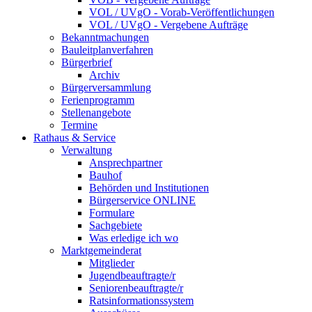
VOL / UVgO - Vorab-Veröffentlichungen
VOL / UVgO - Vergebene Aufträge
Bekanntmachungen
Bauleitplanverfahren
Bürgerbrief
Archiv
Bürgerversammlung
Ferienprogramm
Stellenangebote
Termine
Rathaus & Service
Verwaltung
Ansprechpartner
Bauhof
Behörden und Institutionen
Bürgerservice ONLINE
Formulare
Sachgebiete
Was erledige ich wo
Marktgemeinderat
Mitglieder
Jugendbeauftragte/r
Seniorenbeauftragte/r
Ratsinformationssystem