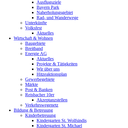
Ausflugsziele
Bayern Park
Naherholungsgebiet
Rad- und Wanderwege
Unterkünfte
Volksfest
Aktuelles
Wirtschaft & Wohnen
Baugebiete
Breitband
Energie AG
Aktuelles
Projekte & Tätigkeiten
Wir über uns
Hitzeaktionsplan
Gewerbegebiete
Märkte
Post & Banken
Reisbacher 10er
Akzeptanzstellen
Verkehrswegenetz
Bildung & Betreuung
Kinderbetreuung
Kindergarten St. Wolfsindis
Kindergarten St. Michael