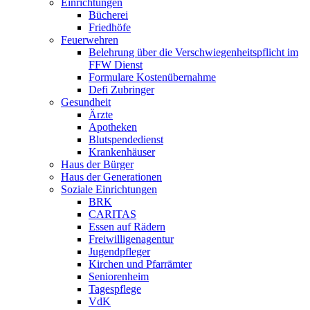
Einrichtungen
Bücherei
Friedhöfe
Feuerwehren
Belehrung über die Verschwiegenheitspflicht im
FFW Dienst
Formulare Kostenübernahme
Defi Zubringer
Gesundheit
Ärzte
Apotheken
Blutspendedienst
Krankenhäuser
Haus der Bürger
Haus der Generationen
Soziale Einrichtungen
BRK
CARITAS
Essen auf Rädern
Freiwilligenagentur
Jugendpfleger
Kirchen und Pfarrämter
Seniorenheim
Tagespflege
VdK