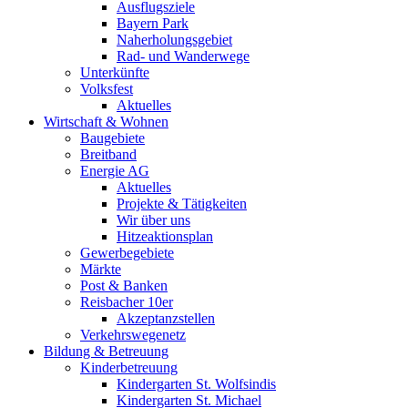
Ausflugsziele
Bayern Park
Naherholungsgebiet
Rad- und Wanderwege
Unterkünfte
Volksfest
Aktuelles
Wirtschaft & Wohnen
Baugebiete
Breitband
Energie AG
Aktuelles
Projekte & Tätigkeiten
Wir über uns
Hitzeaktionsplan
Gewerbegebiete
Märkte
Post & Banken
Reisbacher 10er
Akzeptanzstellen
Verkehrswegenetz
Bildung & Betreuung
Kinderbetreuung
Kindergarten St. Wolfsindis
Kindergarten St. Michael