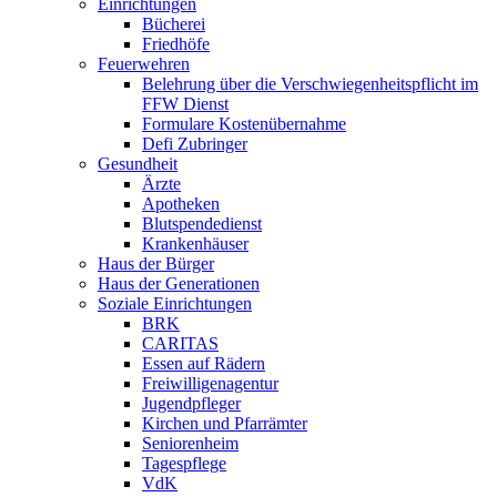
Einrichtungen
Bücherei
Friedhöfe
Feuerwehren
Belehrung über die Verschwiegenheitspflicht im
FFW Dienst
Formulare Kostenübernahme
Defi Zubringer
Gesundheit
Ärzte
Apotheken
Blutspendedienst
Krankenhäuser
Haus der Bürger
Haus der Generationen
Soziale Einrichtungen
BRK
CARITAS
Essen auf Rädern
Freiwilligenagentur
Jugendpfleger
Kirchen und Pfarrämter
Seniorenheim
Tagespflege
VdK