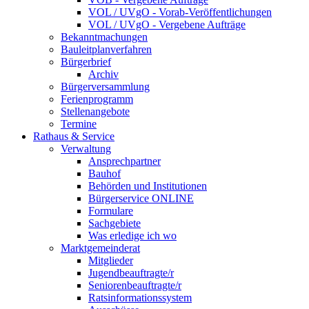
VOL / UVgO - Vorab-Veröffentlichungen
VOL / UVgO - Vergebene Aufträge
Bekanntmachungen
Bauleitplanverfahren
Bürgerbrief
Archiv
Bürgerversammlung
Ferienprogramm
Stellenangebote
Termine
Rathaus & Service
Verwaltung
Ansprechpartner
Bauhof
Behörden und Institutionen
Bürgerservice ONLINE
Formulare
Sachgebiete
Was erledige ich wo
Marktgemeinderat
Mitglieder
Jugendbeauftragte/r
Seniorenbeauftragte/r
Ratsinformationssystem