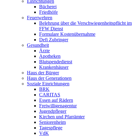
Einrichtungen
Bücherei
Friedhöfe
Feuerwehren
Belehrung über die Verschwiegenheitspflicht im
FFW Dienst
Formulare Kostenübernahme
Defi Zubringer
Gesundheit
Ärzte
Apotheken
Blutspendedienst
Krankenhäuser
Haus der Bürger
Haus der Generationen
Soziale Einrichtungen
BRK
CARITAS
Essen auf Rädern
Freiwilligenagentur
Jugendpfleger
Kirchen und Pfarrämter
Seniorenheim
Tagespflege
VdK