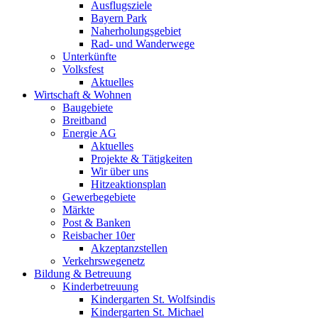
Ausflugsziele
Bayern Park
Naherholungsgebiet
Rad- und Wanderwege
Unterkünfte
Volksfest
Aktuelles
Wirtschaft & Wohnen
Baugebiete
Breitband
Energie AG
Aktuelles
Projekte & Tätigkeiten
Wir über uns
Hitzeaktionsplan
Gewerbegebiete
Märkte
Post & Banken
Reisbacher 10er
Akzeptanzstellen
Verkehrswegenetz
Bildung & Betreuung
Kinderbetreuung
Kindergarten St. Wolfsindis
Kindergarten St. Michael