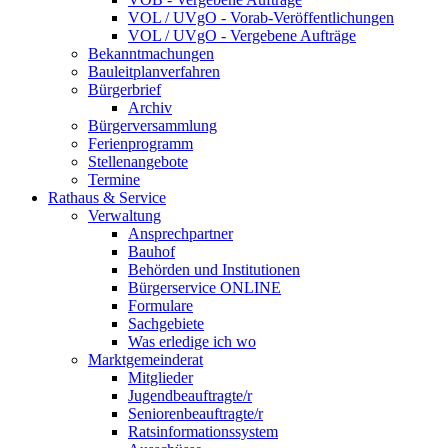
VOL / UVgO - Vorab-Veröffentlichungen
VOL / UVgO - Vergebene Aufträge
Bekanntmachungen
Bauleitplanverfahren
Bürgerbrief
Archiv
Bürgerversammlung
Ferienprogramm
Stellenangebote
Termine
Rathaus & Service
Verwaltung
Ansprechpartner
Bauhof
Behörden und Institutionen
Bürgerservice ONLINE
Formulare
Sachgebiete
Was erledige ich wo
Marktgemeinderat
Mitglieder
Jugendbeauftragte/r
Seniorenbeauftragte/r
Ratsinformationssystem