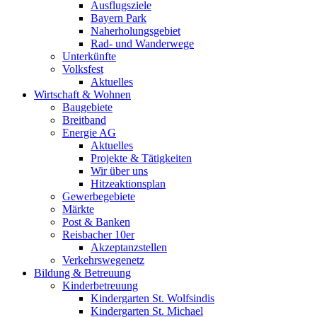
Ausflugsziele
Bayern Park
Naherholungsgebiet
Rad- und Wanderwege
Unterkünfte
Volksfest
Aktuelles
Wirtschaft & Wohnen
Baugebiete
Breitband
Energie AG
Aktuelles
Projekte & Tätigkeiten
Wir über uns
Hitzeaktionsplan
Gewerbegebiete
Märkte
Post & Banken
Reisbacher 10er
Akzeptanzstellen
Verkehrswegenetz
Bildung & Betreuung
Kinderbetreuung
Kindergarten St. Wolfsindis
Kindergarten St. Michael