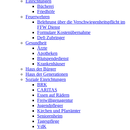
Einrichtungen
Bücherei
Friedhöfe
Feuerwehren
Belehrung über die Verschwiegenheitspflicht im
FFW Dienst
Formulare Kostenübernahme
Defi Zubringer
Gesundheit
Ärzte
Apotheken
Blutspendedienst
Krankenhäuser
Haus der Bürger
Haus der Generationen
Soziale Einrichtungen
BRK
CARITAS
Essen auf Rädern
Freiwilligenagentur
Jugendpfleger
Kirchen und Pfarrämter
Seniorenheim
Tagespflege
VdK