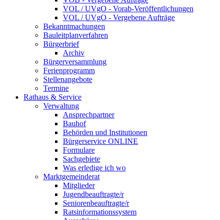
VOL / UVgO - Vorab-Veröffentlichungen
VOL / UVgO - Vergebene Aufträge
Bekanntmachungen
Bauleitplanverfahren
Bürgerbrief
Archiv
Bürgerversammlung
Ferienprogramm
Stellenangebote
Termine
Rathaus & Service
Verwaltung
Ansprechpartner
Bauhof
Behörden und Institutionen
Bürgerservice ONLINE
Formulare
Sachgebiete
Was erledige ich wo
Marktgemeinderat
Mitglieder
Jugendbeauftragte/r
Seniorenbeauftragte/r
Ratsinformationssystem