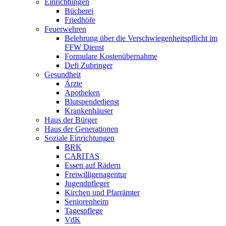
Einrichtungen
Bücherei
Friedhöfe
Feuerwehren
Belehrung über die Verschwiegenheitspflicht im
FFW Dienst
Formulare Kostenübernahme
Defi Zubringer
Gesundheit
Ärzte
Apotheken
Blutspendedienst
Krankenhäuser
Haus der Bürger
Haus der Generationen
Soziale Einrichtungen
BRK
CARITAS
Essen auf Rädern
Freiwilligenagentur
Jugendpfleger
Kirchen und Pfarrämter
Seniorenheim
Tagespflege
VdK