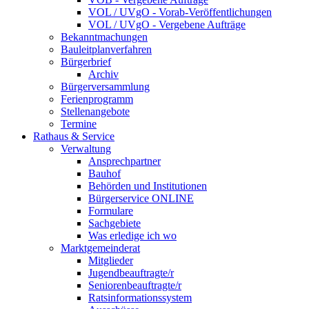
VOL / UVgO - Vorab-Veröffentlichungen
VOL / UVgO - Vergebene Aufträge
Bekanntmachungen
Bauleitplanverfahren
Bürgerbrief
Archiv
Bürgerversammlung
Ferienprogramm
Stellenangebote
Termine
Rathaus & Service
Verwaltung
Ansprechpartner
Bauhof
Behörden und Institutionen
Bürgerservice ONLINE
Formulare
Sachgebiete
Was erledige ich wo
Marktgemeinderat
Mitglieder
Jugendbeauftragte/r
Seniorenbeauftragte/r
Ratsinformationssystem