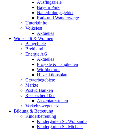
Ausflugsziele
Bayern Park
Naherholungsgebiet
Rad- und Wanderwege
Unterkünfte
Volksfest
Aktuelles
Wirtschaft & Wohnen
Baugebiete
Breitband
Energie AG
Aktuelles
Projekte & Tätigkeiten
Wir über uns
Hitzeaktionsplan
Gewerbegebiete
Märkte
Post & Banken
Reisbacher 10er
Akzeptanzstellen
Verkehrswegenetz
Bildung & Betreuung
Kinderbetreuung
Kindergarten St. Wolfsindis
Kindergarten St. Michael