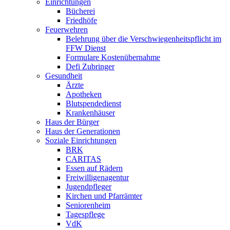
Einrichtungen
Bücherei
Friedhöfe
Feuerwehren
Belehrung über die Verschwiegenheitspflicht im
FFW Dienst
Formulare Kostenübernahme
Defi Zubringer
Gesundheit
Ärzte
Apotheken
Blutspendedienst
Krankenhäuser
Haus der Bürger
Haus der Generationen
Soziale Einrichtungen
BRK
CARITAS
Essen auf Rädern
Freiwilligenagentur
Jugendpfleger
Kirchen und Pfarrämter
Seniorenheim
Tagespflege
VdK