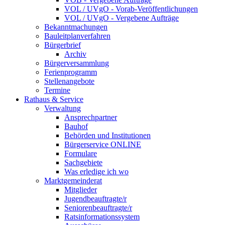
VOL / UVgO - Vorab-Veröffentlichungen
VOL / UVgO - Vergebene Aufträge
Bekanntmachungen
Bauleitplanverfahren
Bürgerbrief
Archiv
Bürgerversammlung
Ferienprogramm
Stellenangebote
Termine
Rathaus & Service
Verwaltung
Ansprechpartner
Bauhof
Behörden und Institutionen
Bürgerservice ONLINE
Formulare
Sachgebiete
Was erledige ich wo
Marktgemeinderat
Mitglieder
Jugendbeauftragte/r
Seniorenbeauftragte/r
Ratsinformationssystem