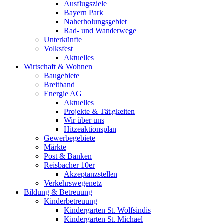
Ausflugsziele
Bayern Park
Naherholungsgebiet
Rad- und Wanderwege
Unterkünfte
Volksfest
Aktuelles
Wirtschaft & Wohnen
Baugebiete
Breitband
Energie AG
Aktuelles
Projekte & Tätigkeiten
Wir über uns
Hitzeaktionsplan
Gewerbegebiete
Märkte
Post & Banken
Reisbacher 10er
Akzeptanzstellen
Verkehrswegenetz
Bildung & Betreuung
Kinderbetreuung
Kindergarten St. Wolfsindis
Kindergarten St. Michael