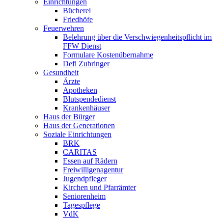
Einrichtungen
Bücherei
Friedhöfe
Feuerwehren
Belehrung über die Verschwiegenheitspflicht im
FFW Dienst
Formulare Kostenübernahme
Defi Zubringer
Gesundheit
Ärzte
Apotheken
Blutspendedienst
Krankenhäuser
Haus der Bürger
Haus der Generationen
Soziale Einrichtungen
BRK
CARITAS
Essen auf Rädern
Freiwilligenagentur
Jugendpfleger
Kirchen und Pfarrämter
Seniorenheim
Tagespflege
VdK