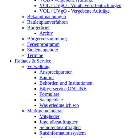
VOL / UVgO - Vorab-Veröffentlichungen
VOL / UVgO - Vergebene Aufträge
Bekanntmachungen
Bauleitplanverfahren
Bürgerbrief
Archiv
Bürgerversammlung
Ferienprogramm
Stellenangebote
Termine
Rathaus & Service
Verwaltung
Ansprechpartner
Bauhof
Behörden und Institutionen
Bürgerservice ONLINE
Formulare
Sachgebiete
Was erledige ich wo
Marktgemeinderat
Mitglieder
Jugendbeauftragte/r
Seniorenbeauftragte/r
Ratsinformationssystem