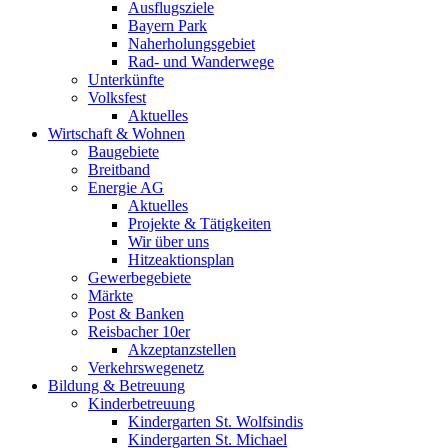
Ausflugsziele
Bayern Park
Naherholungsgebiet
Rad- und Wanderwege
Unterkünfte
Volksfest
Aktuelles
Wirtschaft & Wohnen
Baugebiete
Breitband
Energie AG
Aktuelles
Projekte & Tätigkeiten
Wir über uns
Hitzeaktionsplan
Gewerbegebiete
Märkte
Post & Banken
Reisbacher 10er
Akzeptanzstellen
Verkehrswegenetz
Bildung & Betreuung
Kinderbetreuung
Kindergarten St. Wolfsindis
Kindergarten St. Michael