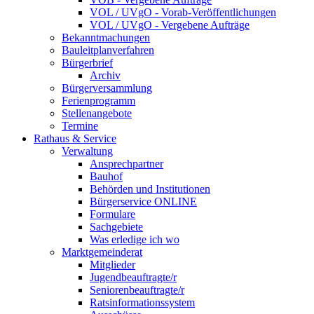
VOL / UVgO - Vorab-Veröffentlichungen
VOL / UVgO - Vergebene Aufträge
Bekanntmachungen
Bauleitplanverfahren
Bürgerbrief
Archiv
Bürgerversammlung
Ferienprogramm
Stellenangebote
Termine
Rathaus & Service
Verwaltung
Ansprechpartner
Bauhof
Behörden und Institutionen
Bürgerservice ONLINE
Formulare
Sachgebiete
Was erledige ich wo
Marktgemeinderat
Mitglieder
Jugendbeauftragte/r
Seniorenbeauftragte/r
Ratsinformationssystem