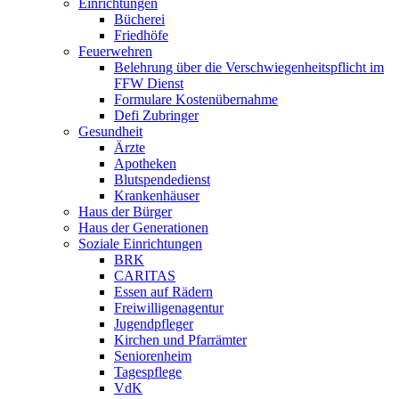
Einrichtungen
Bücherei
Friedhöfe
Feuerwehren
Belehrung über die Verschwiegenheitspflicht im
FFW Dienst
Formulare Kostenübernahme
Defi Zubringer
Gesundheit
Ärzte
Apotheken
Blutspendedienst
Krankenhäuser
Haus der Bürger
Haus der Generationen
Soziale Einrichtungen
BRK
CARITAS
Essen auf Rädern
Freiwilligenagentur
Jugendpfleger
Kirchen und Pfarrämter
Seniorenheim
Tagespflege
VdK