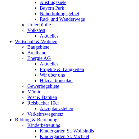
Ausflugsziele
Bayern Park
Naherholungsgebiet
Rad- und Wanderwege
Unterkünfte
Volksfest
Aktuelles
Wirtschaft & Wohnen
Baugebiete
Breitband
Energie AG
Aktuelles
Projekte & Tätigkeiten
Wir über uns
Hitzeaktionsplan
Gewerbegebiete
Märkte
Post & Banken
Reisbacher 10er
Akzeptanzstellen
Verkehrswegenetz
Bildung & Betreuung
Kinderbetreuung
Kindergarten St. Wolfsindis
Kindergarten St. Michael