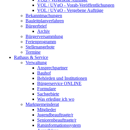
VOL / UVgO - Vorab-Veröffentlichungen
VOL / UVgO - Vergebene Aufträge
Bekanntmachungen
Bauleitplanverfahren
Bürgerbrief
Archiv
Bürgerversammlung
Ferienprogramm
Stellenangebote
Termine
Rathaus & Service
Verwaltung
Ansprechpartner
Bauhof
Behörden und Institutionen
Bürgerservice ONLINE
Formulare
Sachgebiete
Was erledige ich wo
Marktgemeinderat
Mitglieder
Jugendbeauftragte/r
Seniorenbeauftragte/r
Ratsinformationssystem