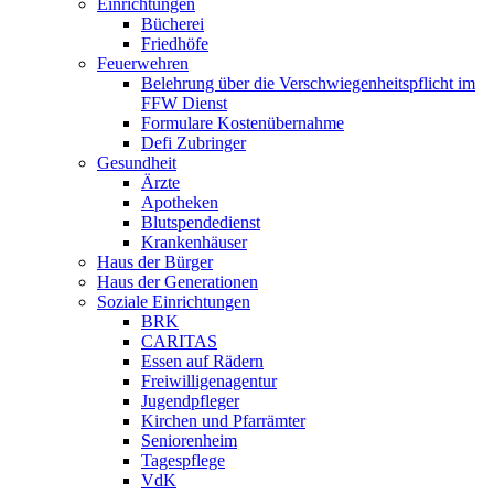
Einrichtungen
Bücherei
Friedhöfe
Feuerwehren
Belehrung über die Verschwiegenheitspflicht im
FFW Dienst
Formulare Kostenübernahme
Defi Zubringer
Gesundheit
Ärzte
Apotheken
Blutspendedienst
Krankenhäuser
Haus der Bürger
Haus der Generationen
Soziale Einrichtungen
BRK
CARITAS
Essen auf Rädern
Freiwilligenagentur
Jugendpfleger
Kirchen und Pfarrämter
Seniorenheim
Tagespflege
VdK