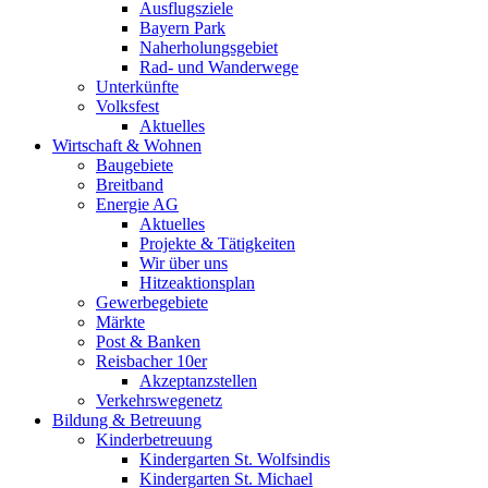
Ausflugsziele
Bayern Park
Naherholungsgebiet
Rad- und Wanderwege
Unterkünfte
Volksfest
Aktuelles
Wirtschaft & Wohnen
Baugebiete
Breitband
Energie AG
Aktuelles
Projekte & Tätigkeiten
Wir über uns
Hitzeaktionsplan
Gewerbegebiete
Märkte
Post & Banken
Reisbacher 10er
Akzeptanzstellen
Verkehrswegenetz
Bildung & Betreuung
Kinderbetreuung
Kindergarten St. Wolfsindis
Kindergarten St. Michael