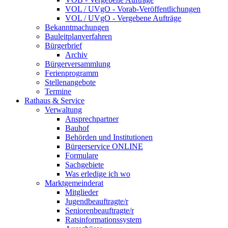
VOL / UVgO - Vorab-Veröffentlichungen
VOL / UVgO - Vergebene Aufträge
Bekanntmachungen
Bauleitplanverfahren
Bürgerbrief
Archiv
Bürgerversammlung
Ferienprogramm
Stellenangebote
Termine
Rathaus & Service
Verwaltung
Ansprechpartner
Bauhof
Behörden und Institutionen
Bürgerservice ONLINE
Formulare
Sachgebiete
Was erledige ich wo
Marktgemeinderat
Mitglieder
Jugendbeauftragte/r
Seniorenbeauftragte/r
Ratsinformationssystem