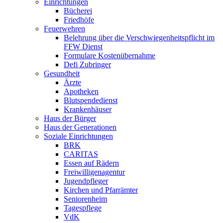
Einrichtungen
Bücherei
Friedhöfe
Feuerwehren
Belehrung über die Verschwiegenheitspflicht im
FFW Dienst
Formulare Kostenübernahme
Defi Zubringer
Gesundheit
Ärzte
Apotheken
Blutspendedienst
Krankenhäuser
Haus der Bürger
Haus der Generationen
Soziale Einrichtungen
BRK
CARITAS
Essen auf Rädern
Freiwilligenagentur
Jugendpfleger
Kirchen und Pfarrämter
Seniorenheim
Tagespflege
VdK