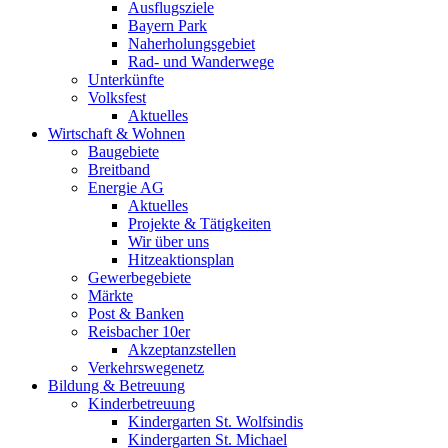
Ausflugsziele
Bayern Park
Naherholungsgebiet
Rad- und Wanderwege
Unterkünfte
Volksfest
Aktuelles
Wirtschaft & Wohnen
Baugebiete
Breitband
Energie AG
Aktuelles
Projekte & Tätigkeiten
Wir über uns
Hitzeaktionsplan
Gewerbegebiete
Märkte
Post & Banken
Reisbacher 10er
Akzeptanzstellen
Verkehrswegenetz
Bildung & Betreuung
Kinderbetreuung
Kindergarten St. Wolfsindis
Kindergarten St. Michael