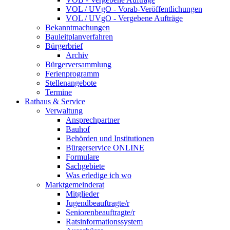
VOL / UVgO - Vorab-Veröffentlichungen
VOL / UVgO - Vergebene Aufträge
Bekanntmachungen
Bauleitplanverfahren
Bürgerbrief
Archiv
Bürgerversammlung
Ferienprogramm
Stellenangebote
Termine
Rathaus & Service
Verwaltung
Ansprechpartner
Bauhof
Behörden und Institutionen
Bürgerservice ONLINE
Formulare
Sachgebiete
Was erledige ich wo
Marktgemeinderat
Mitglieder
Jugendbeauftragte/r
Seniorenbeauftragte/r
Ratsinformationssystem