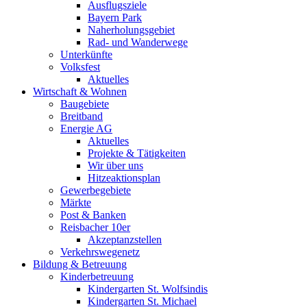
Ausflugsziele
Bayern Park
Naherholungsgebiet
Rad- und Wanderwege
Unterkünfte
Volksfest
Aktuelles
Wirtschaft & Wohnen
Baugebiete
Breitband
Energie AG
Aktuelles
Projekte & Tätigkeiten
Wir über uns
Hitzeaktionsplan
Gewerbegebiete
Märkte
Post & Banken
Reisbacher 10er
Akzeptanzstellen
Verkehrswegenetz
Bildung & Betreuung
Kinderbetreuung
Kindergarten St. Wolfsindis
Kindergarten St. Michael