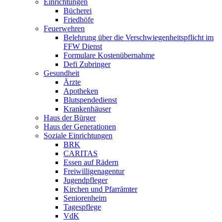
Einrichtungen
Bücherei
Friedhöfe
Feuerwehren
Belehrung über die Verschwiegenheitspflicht im
FFW Dienst
Formulare Kostenübernahme
Defi Zubringer
Gesundheit
Ärzte
Apotheken
Blutspendedienst
Krankenhäuser
Haus der Bürger
Haus der Generationen
Soziale Einrichtungen
BRK
CARITAS
Essen auf Rädern
Freiwilligenagentur
Jugendpfleger
Kirchen und Pfarrämter
Seniorenheim
Tagespflege
VdK