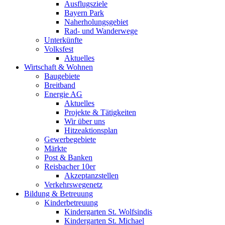
Ausflugsziele
Bayern Park
Naherholungsgebiet
Rad- und Wanderwege
Unterkünfte
Volksfest
Aktuelles
Wirtschaft & Wohnen
Baugebiete
Breitband
Energie AG
Aktuelles
Projekte & Tätigkeiten
Wir über uns
Hitzeaktionsplan
Gewerbegebiete
Märkte
Post & Banken
Reisbacher 10er
Akzeptanzstellen
Verkehrswegenetz
Bildung & Betreuung
Kinderbetreuung
Kindergarten St. Wolfsindis
Kindergarten St. Michael