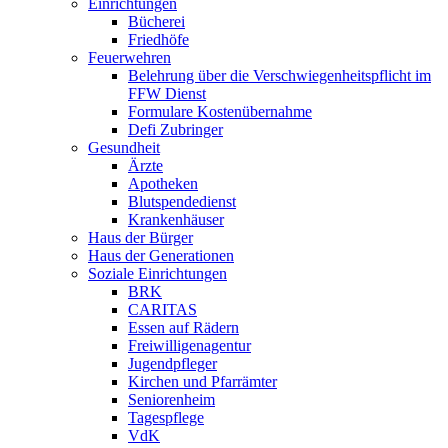
Einrichtungen
Bücherei
Friedhöfe
Feuerwehren
Belehrung über die Verschwiegenheitspflicht im
FFW Dienst
Formulare Kostenübernahme
Defi Zubringer
Gesundheit
Ärzte
Apotheken
Blutspendedienst
Krankenhäuser
Haus der Bürger
Haus der Generationen
Soziale Einrichtungen
BRK
CARITAS
Essen auf Rädern
Freiwilligenagentur
Jugendpfleger
Kirchen und Pfarrämter
Seniorenheim
Tagespflege
VdK