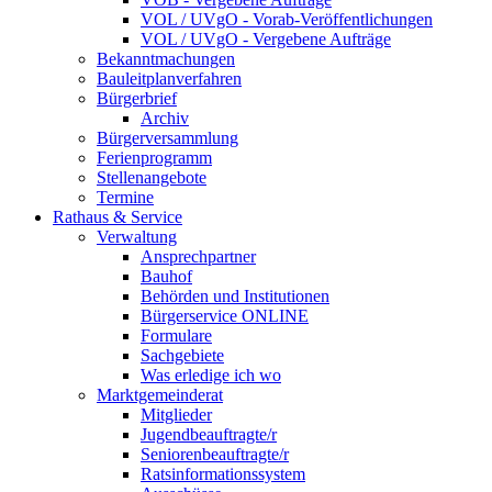
VOL / UVgO - Vorab-Veröffentlichungen
VOL / UVgO - Vergebene Aufträge
Bekanntmachungen
Bauleitplanverfahren
Bürgerbrief
Archiv
Bürgerversammlung
Ferienprogramm
Stellenangebote
Termine
Rathaus & Service
Verwaltung
Ansprechpartner
Bauhof
Behörden und Institutionen
Bürgerservice ONLINE
Formulare
Sachgebiete
Was erledige ich wo
Marktgemeinderat
Mitglieder
Jugendbeauftragte/r
Seniorenbeauftragte/r
Ratsinformationssystem