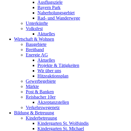
Ausflugsziele
Bayern Park
Naherholungsgebiet
Rad- und Wanderwege
Unterkünfte
Volksfest
Aktuelles
Wirtschaft & Wohnen
Baugebiete
Breitband
Energie AG
Aktuelles
Projekte & Tätigkeiten
Wir über uns
Hitzeaktionsplan
Gewerbegebiete
Märkte
Post & Banken
Reisbacher 10er
Akzeptanzstellen
Verkehrswegenetz
Bildung & Betreuung
Kinderbetreuung
Kindergarten St. Wolfsindis
Kindergarten St. Michael