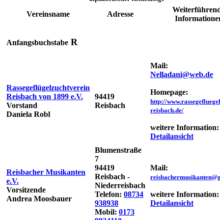
Weiterführen
Vereinsname
Adresse
Informatione
R
Anfangsbuchstabe
Mail:
Nelladani@web.de
Rassegeflügelzuchtverein
Homepage:
Reisbach von 1899 e.V.
94419
http://www.rassegefluegel
Vorstand
Reisbach
reisbach.de/
Daniela Robl
weitere Information:
Detailansicht
Blumenstraße
7
94419
Mail:
Reisbacher Musikanten
Reisbach -
reisbachermusikanten@
e.V.
Niederreisbach
Vorsitzende
Telefon:
08734
weitere Information:
Andrea Moosbauer
938938
Detailansicht
Mobil:
0173