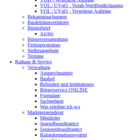
VOL / UVgO - Vorab-Veröffentlichungen
VOL / UVgO - Vergebene Aufträge
Bekanntmachungen
Bauleitplanverfahren
Bürgerbrief
Archiv
Bürgerversammlung
Ferienprogramm
Stellenangebote
Termine
Rathaus & Service
Verwaltung
Ansprechpartner
Bauhof
Behörden und Institutionen
Bürgerservice ONLINE
Formulare
Sachgebiete
Was erledige ich wo
Marktgemeinderat
Mitglieder
Jugendbeauftragte/r
Seniorenbeauftragte/r
Ratsinformationssystem