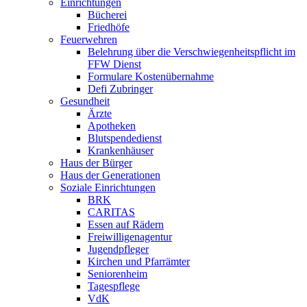
Einrichtungen
Bücherei
Friedhöfe
Feuerwehren
Belehrung über die Verschwiegenheitspflicht im
FFW Dienst
Formulare Kostenübernahme
Defi Zubringer
Gesundheit
Ärzte
Apotheken
Blutspendedienst
Krankenhäuser
Haus der Bürger
Haus der Generationen
Soziale Einrichtungen
BRK
CARITAS
Essen auf Rädern
Freiwilligenagentur
Jugendpfleger
Kirchen und Pfarrämter
Seniorenheim
Tagespflege
VdK