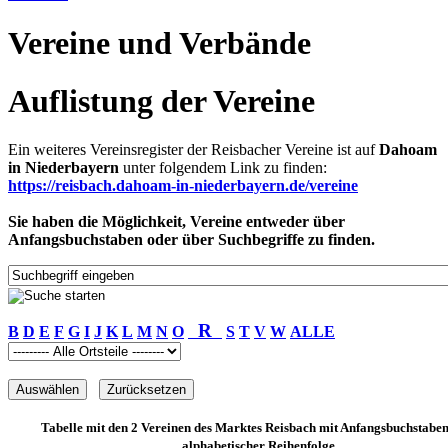
Vereine und Verbände
Auflistung der Vereine
Ein weiteres Vereinsregister der Reisbacher Vereine ist auf
Dahoam
in Niederbayern
unter folgendem Link zu finden:
https://reisbach.dahoam-in-niederbayern.de/vereine
Sie haben die Möglichkeit, Vereine entweder über
Anfangsbuchstaben oder über Suchbegriffe zu finden.
R
B
D
E
F
G
I
J
K
L
M
N
O
S
T
V
W
ALLE
Tabelle mit den 2 Vereinen des Marktes Reisbach mit Anfangsbuchstabe
alphabetischer Reihenfolge