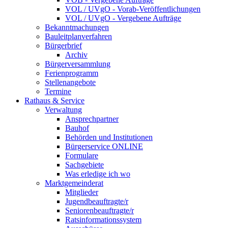
VOL / UVgO - Vorab-Veröffentlichungen
VOL / UVgO - Vergebene Aufträge
Bekanntmachungen
Bauleitplanverfahren
Bürgerbrief
Archiv
Bürgerversammlung
Ferienprogramm
Stellenangebote
Termine
Rathaus & Service
Verwaltung
Ansprechpartner
Bauhof
Behörden und Institutionen
Bürgerservice ONLINE
Formulare
Sachgebiete
Was erledige ich wo
Marktgemeinderat
Mitglieder
Jugendbeauftragte/r
Seniorenbeauftragte/r
Ratsinformationssystem