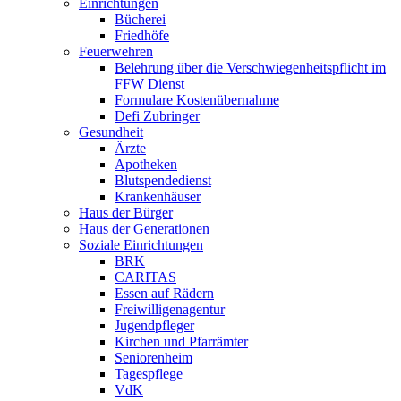
Einrichtungen
Bücherei
Friedhöfe
Feuerwehren
Belehrung über die Verschwiegenheitspflicht im
FFW Dienst
Formulare Kostenübernahme
Defi Zubringer
Gesundheit
Ärzte
Apotheken
Blutspendedienst
Krankenhäuser
Haus der Bürger
Haus der Generationen
Soziale Einrichtungen
BRK
CARITAS
Essen auf Rädern
Freiwilligenagentur
Jugendpfleger
Kirchen und Pfarrämter
Seniorenheim
Tagespflege
VdK