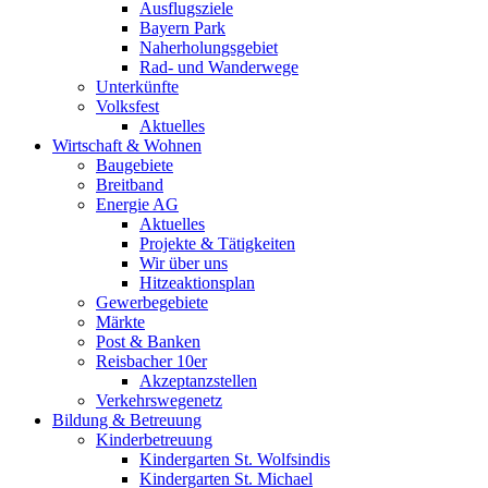
Ausflugsziele
Bayern Park
Naherholungsgebiet
Rad- und Wanderwege
Unterkünfte
Volksfest
Aktuelles
Wirtschaft & Wohnen
Baugebiete
Breitband
Energie AG
Aktuelles
Projekte & Tätigkeiten
Wir über uns
Hitzeaktionsplan
Gewerbegebiete
Märkte
Post & Banken
Reisbacher 10er
Akzeptanzstellen
Verkehrswegenetz
Bildung & Betreuung
Kinderbetreuung
Kindergarten St. Wolfsindis
Kindergarten St. Michael