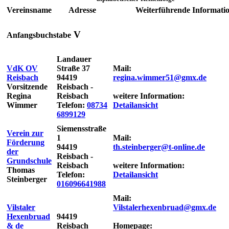
Vereinsname
Adresse
Weiterführende Informati
V
Anfangsbuchstabe
Landauer
VdK OV
Straße 37
Mail:
Reisbach
94419
regina.wimmer51@gmx.de
Vorsitzende
Reisbach -
Regina
Reisbach
weitere Information:
Wimmer
Telefon:
08734
Detailansicht
6899129
Siemensstraße
Verein zur
1
Mail:
Förderung
94419
th.steinberger@t-online.de
der
Reisbach -
Grundschule
Reisbach
weitere Information:
Thomas
Telefon:
Detailansicht
Steinberger
016096641988
Mail:
Vilstaler
Vilstalerhexenbruad@gmx.de
Hexenbruad
94419
& de
Reisbach
Homepage: