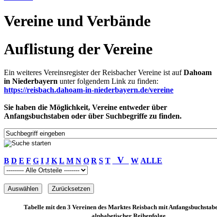
Vereine und Verbände
Auflistung der Vereine
Ein weiteres Vereinsregister der Reisbacher Vereine ist auf
Dahoam
in Niederbayern
unter folgendem Link zu finden:
https://reisbach.dahoam-in-niederbayern.de/vereine
Sie haben die Möglichkeit, Vereine entweder über
Anfangsbuchstaben oder über Suchbegriffe zu finden.
V
B
D
E
F
G
I
J
K
L
M
N
O
R
S
T
W
ALLE
Tabelle mit den 3 Vereinen des Marktes Reisbach mit Anfangsbuchstab
alphabetischer Reihenfolge